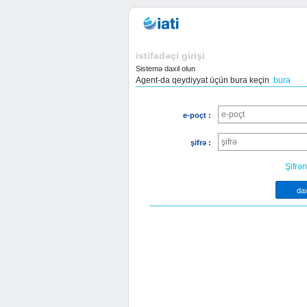
istifadəçi girişi
Sistemə daxil olun
Agent-da qeydiyyat üçün bura keçin
bura
e-poçt :
şifrə :
Şifrə