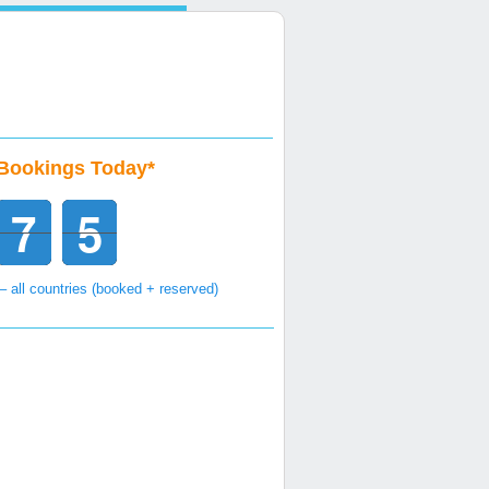
Bookings Today*
7
5
6
7
4
5
 – all countries (booked + reserved)