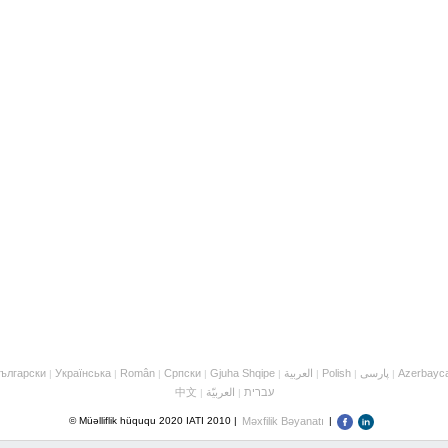
ългарски
Українська
Român
Cрпски
Gjuha Shqipe
العربية
Polish
پارسی
Azerbayc
|
|
|
|
|
|
|
|
中文
العربيّة
עברית
|
|
© Müəlliflik hüququ 2020 IATI 2010 |
Məxfilik Bəyanatı
|