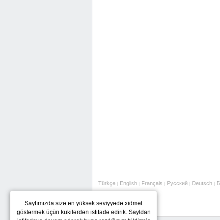
Türkçe
English
Français
Русский
Deutsch
Б
|
|
|
|
|
Saytımızda sizə ən yüksək səviyyədə xidmət
göstərmək üçün kukilərdən istifadə edirik. Saytdan