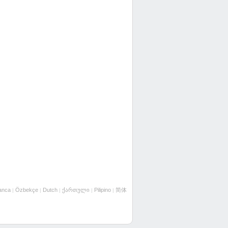
anca
Özbekçe
Dutch
ქართული
Pilipino
简体
|
|
|
|
|