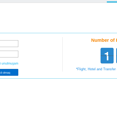
Number of 
1
1
1
ni unutmuşam
*Flight, Hotel and Transfer